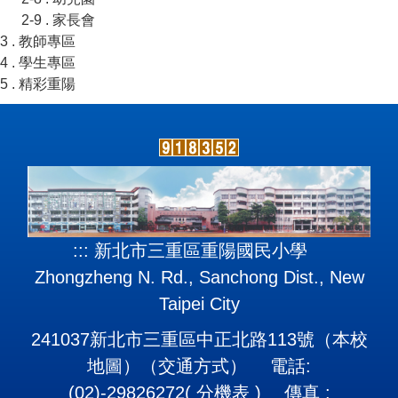
2-9 . 家長會
3 . 教師專區
4 . 學生專區
5 . 精彩重陽
:::
新北市三重區重陽國民小學
Zhongzheng N. Rd., Sanchong Dist., New
Taipei City
241037新北市三重區中正北路113號（
本校
地圖
）（
交通方式
） 電話:
(02)-29826272(
分機表
) 傳真 :