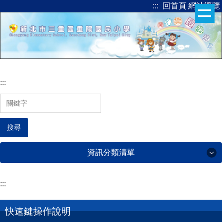
:::
回首頁
網站導覽
跳
到
主
要
內
容
區
:::
搜尋
資訊分類清單
:::
認識重陽
快速鍵操作說明
行政團隊