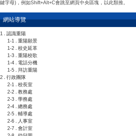
鍵字母)，例如Shift+Alt+C會跳至網頁中央區塊，以此類推。
網站導覽
1 . 認識重陽
1-1 . 重陽願景
1-2 . 校史延革
1-3 . 重陽校歌
1-4 . 電話分機
1-5 . 拜訪重陽
2 . 行政團隊
2-1 . 校長室
2-2 . 教務處
2-3 . 學務處
2-4 . 總務處
2-5 . 輔導處
2-6 . 人事室
2-7 . 會計室
2-8 . 幼兒園